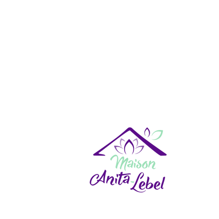
Maison 
77, avenu
Baie-Come
Téléphone
Sans frais 
Télécopieu