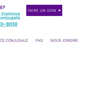
DE?
FAIRE UN DON
 Violence
conjugale
3-9010
CE CONJUGALE
FAQ
NOUS JOINDRE